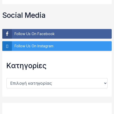
α
ζ
ή
Social Media
τ
η
σ
η
Follow Us On Facebook
γ
ι
Follow Us On Instagram
α
:
Kατηγορίες