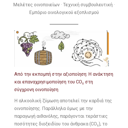
Μελέτες οινοποιείων · Τεχνική συμβουλευτική ·
και
CO₂
ακτής
πραγματικ
Εμπόριο οινολογικού εξοπλισμού
όχι
στη
των
μπορείς
την
σύγχρονη
ΗΠΑ
να
προέλευση
οινοποίηση
κάνεις
Από την εκπομπή στην αξιοποίηση: Η ανάκτηση
και επαναχρησιμοποίηση του CO₂ στη
σύγχρονη οινοποίηση
Η αλκοολική ζύμωση αποτελεί την καρδιά της
οινοποίησης. Παράλληλα όμως με την
παραγωγή αιθανόλης, παράγονται τεράστιες
ποσότητες διοξειδίου του άνθρακα (CO₂), το