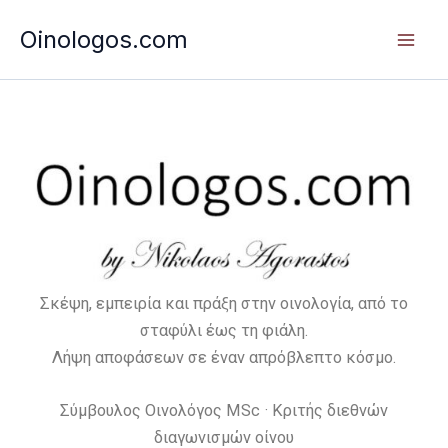
Μετάβαση
Oinologos.com
στο
περιεχόμενο
:
:
:
:
:
:
Θειόλες:
Από
GARBELLOTTO
Από
Long
Brettanom
το
τη
–
την
Island
στο
αρωματικό
Δεύτερη
Τα
εκπομπή
&
κρασί:
προφίλ
Ζύμωση
βαρέλια
στην
New
πώς
που
στην
που
αξιοποίηση:
Jersey:
εμφανίζετα
Σκέψη, εμπειρία και πράξη στην οινολογία, από το
προτιμούν
Πολυπλοκότητα:
φτιάχνονται
Η
Η
πότε
σταφύλι έως τη φιάλη.
οι
Η
με
ανάκτηση
διακριτική
γίνεται
Λήψη αποφάσεων σε έναν απρόβλεπτο κόσμο.
καταναλωτές
Σημασία
γνώμονα
και
άνοδος
πρόβλημα
Σύμβουλος Οινολόγος MSc · Κριτής διεθνών
της
την
επαναχρησιμοπο
της
και
διαγωνισμών οίνου
Αυτόλυσης
τεχνογνωσία
του
ανατολικής
τι