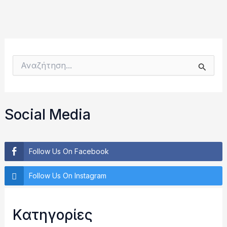
Α
ν
α
ζ
ή
Social Media
τ
η
σ
η
Follow Us On Facebook
γ
ι
Follow Us On Instagram
α
:
Kατηγορίες