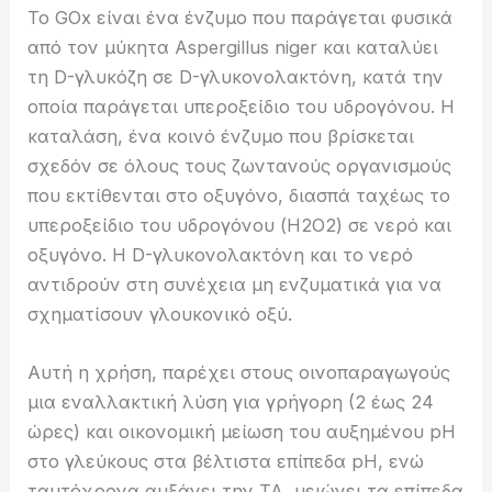
Το GOx είναι ένα ένζυμο που παράγεται φυσικά
από τον μύκητα Aspergillus niger και καταλύει
τη D-γλυκόζη σε D-γλυκονολακτόνη, κατά την
οποία παράγεται υπεροξείδιο του υδρογόνου.
Η
καταλάση, ένα κοινό ένζυμο που βρίσκεται
σχεδόν σε όλους τους ζωντανούς οργανισμούς
που εκτίθενται στο οξυγόνο, διασπά ταχέως το
υπεροξείδιο του υδρογόνου (H2O2) σε νερό και
οξυγόνο.
Η D-γλυκονολακτόνη και το νερό
αντιδρούν στη συνέχεια μη ενζυματικά για να
σχηματίσουν γλουκονικό οξύ.
Αυτή η χρήση, παρέχει στους οινοπαραγωγούς
μια εναλλακτική λύση για γρήγορη (2 έως 24
ώρες) και οικονομική μείωση του αυξημένου pH
στο γλεύκους στα βέλτιστα επίπεδα pH, ενώ
ταυτόχρονα αυξάνει την ΤΑ, μειώνει τα επίπεδα