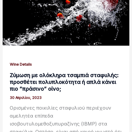
Wine Details
Ζύμωση με ολόκληρα τσαμπιά σταφυλής:
προσθέτει πολυπλοκότητα ή απλά κάνει
πιο ”πράσινο” οίνο;
30 Απριλίου, 2023
Ορισμένες ποικιλίες σταφυλιού περιέχουν
αμελητέα επίπεδα
ισοβουτυλομεθοξυπυραζίνης (IBMP) στα
σταφύλια. Ωστόσο, είναι από καιρό γνωστό ότι