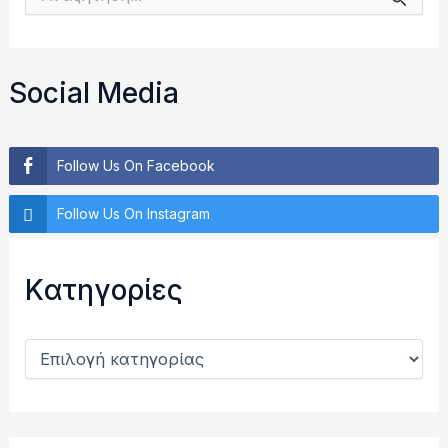
ν
α
ζ
ή
Social Media
τ
η
σ
η
Follow Us On Facebook
γ
ι
Follow Us On Instagram
α
:
Kατηγορίες