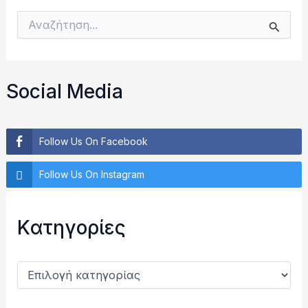
Α
ν
α
ζ
ή
Social Media
τ
η
σ
η
Follow Us On Facebook
γ
ι
Follow Us On Instagram
α
:
Kατηγορίες