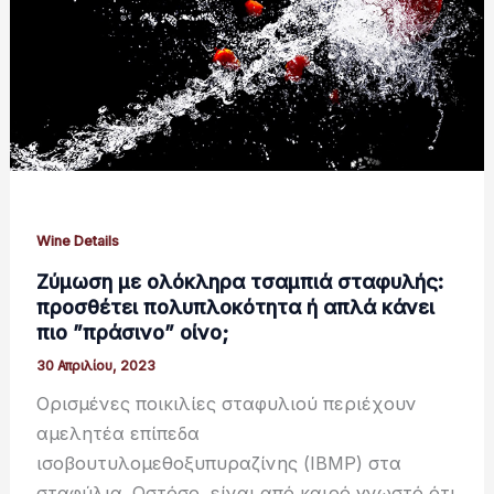
Wine Details
Ζύμωση με ολόκληρα τσαμπιά σταφυλής:
προσθέτει πολυπλοκότητα ή απλά κάνει
πιο ”πράσινο” οίνο;
30 Απριλίου, 2023
Ορισμένες ποικιλίες σταφυλιού περιέχουν
αμελητέα επίπεδα
ισοβουτυλομεθοξυπυραζίνης (IBMP) στα
σταφύλια. Ωστόσο, είναι από καιρό γνωστό ότι