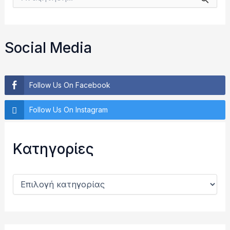
ν
α
ζ
ή
Social Media
τ
η
σ
η
Follow Us On Facebook
γ
ι
Follow Us On Instagram
α
:
Kατηγορίες