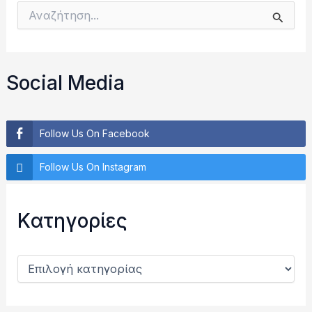
Α
ν
α
ζ
ή
Social Media
τ
η
σ
η
Follow Us On Facebook
γ
ι
Follow Us On Instagram
α
:
Kατηγορίες