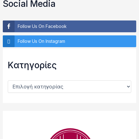
Social Media
τ
η
σ
η
Follow Us On Facebook
γ
ι
Follow Us On Instagram
α
:
Kατηγορίες