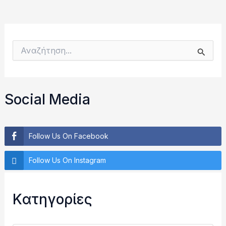
Α
ν
α
ζ
ή
Social Media
τ
η
σ
η
Follow Us On Facebook
γ
ι
Follow Us On Instagram
α
:
Kατηγορίες