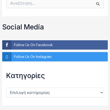
Α
ν
α
ζ
ή
Social Media
τ
η
σ
η
Follow Us On Facebook
γ
ι
Follow Us On Instagram
α
:
Kατηγορίες