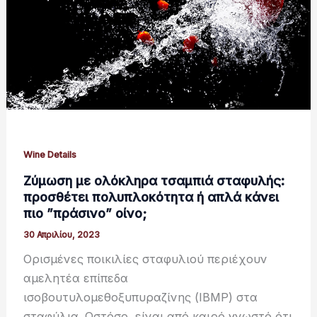
Wine Details
Ζύμωση με ολόκληρα τσαμπιά σταφυλής:
προσθέτει πολυπλοκότητα ή απλά κάνει
πιο ”πράσινο” οίνο;
30 Απριλίου, 2023
Ορισμένες ποικιλίες σταφυλιού περιέχουν
αμελητέα επίπεδα
ισοβουτυλομεθοξυπυραζίνης (IBMP) στα
σταφύλια. Ωστόσο, είναι από καιρό γνωστό ότι