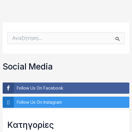
Α
ν
α
ζ
ή
Social Media
τ
η
σ
η
Follow Us On Facebook
γ
ι
Follow Us On Instagram
α
:
Kατηγορίες