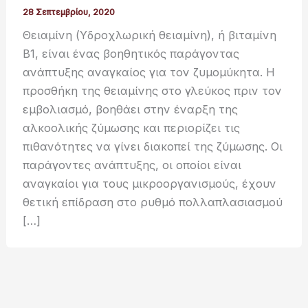
28 Σεπτεμβρίου, 2020
Θειαµίνη (Υδροχλωρική θειαµίνη), ή βιταµίνη
B1, είναι ένας βοηθητικός παράγοντας
ανάπτυξης αναγκαίος για τον ζυµοµύκητα. Η
προσθήκη της θειαµίνης στο γλεύκος πριν τον
εµβολιασµό, βοηθάει στην έναρξη της
αλκοολικής ζύµωσης και περιορίζει τις
πιθανότητες να γίνει διακοπεί της ζύµωσης. Οι
παράγοντες ανάπτυξης, οι οποίοι είναι
αναγκαίοι για τους µικροοργανισµούς, έχουν
θετική επίδραση στο ρυθµό πολλαπλασιασµού
[…]