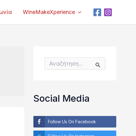
νωνία
WineMakeXperience
K
α
τ
Α
η
ν
γ
α
ο
ζ
ρ
ή
ί
τ
Social Media
ε
η
ς
σ
η
γ
Follow Us On Facebook
ι
α