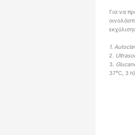
Για να πρ
οινολάσπ
εκχύλισης
1. Autocla
2.
Ultraso
3.
Glucan
37°C, 3 h)