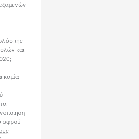
δεξαμενών
νολάσπης
νολών και
020;
ι καμία
ύ
ητα
ινοποίηση
υ αφρού
ους