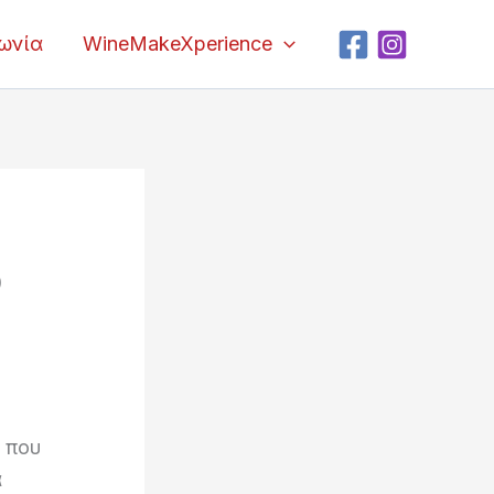
νωνία
WineMakeXperience
ο
 που
α