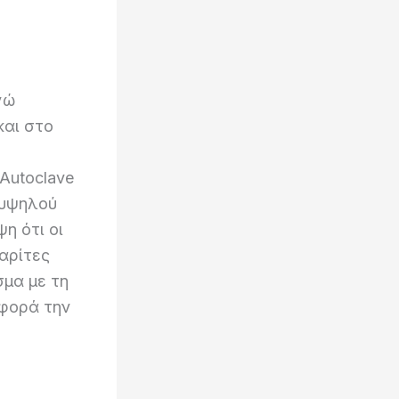
νώ
και στο
Autoclave
-υψηλού
η ότι οι
αρίτες
σμα με τη
αφορά την