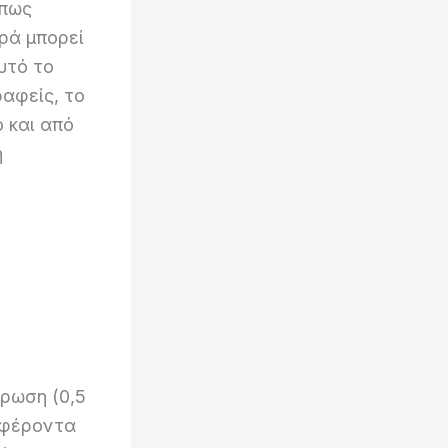
όπως
ρά μπορεί
υτό το
αφείς, το
 και από
η
ρωση (0,5
ιαφέροντα