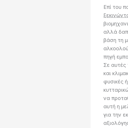
Επί του 
ξεκινώντ
βιομηχαν
αλλά δαπ
βάση τη 
αλκοολού
πηγή εμπορ
Σε αυτές 
και κλιμ
φυσικές ή
κυτταρικ
να προταθ
αυτή η μ
για την ε
αξιολόγη