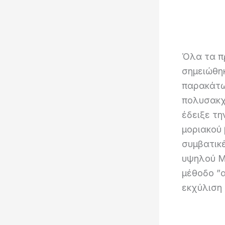
Όλα τα π
σημειώθηκ
παρακάτω
πολυσακχ
έδειξε τ
μοριακού
συμβατικ
υψηλού MW
μέθοδο ”
εκχύλιση