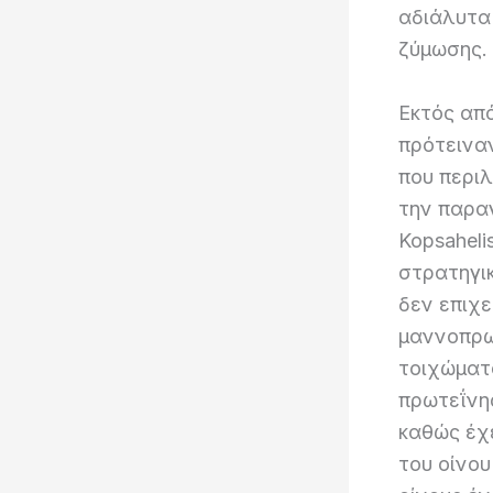
αδιάλυτα
ζύμωσης.
Εκτός από
πρότεινα
που περι
την παραγ
Kopsaheli
στρατηγικ
δεν επιχε
μαννοπρω
τοιχώματ
πρωτεΐνης
καθώς έχε
του οίνο