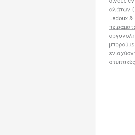
οίνους έ
αλάτων
(
Ledoux & 
πειράματ
οργανολη
μπορούμε
ενισχύον
στυπτικές