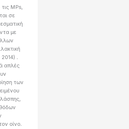
 τις MPs,
ται σε
εσματική
ντα με
άλλων
λακτική
 2014) .
κά απλές
ουν
οίηση των
ειμένου
ολάσπης,
εθόδων
ν
ον οίνο.