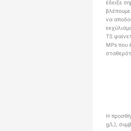
έδειξε ση
βλέπουμε 
να αποδο
εκχύλισμ
TS φαίνετ
MPs που έ
σταθερότη
Η προσθή
g/L), συμ