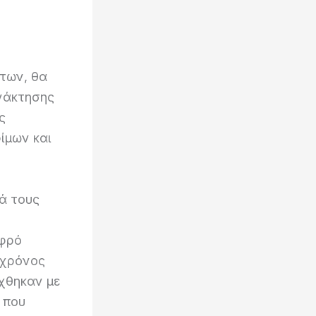
των, θα
νάκτησης
ς
ίμων και
ά τους
αφρό
 χρόνος
χθηκαν με
 που