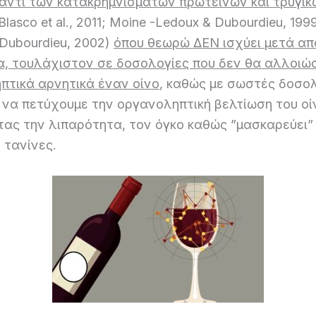
ναντι των κατακρημνισμάτων πρωτεϊνών και τρυγικ
Blasco et al., 2011; Moine -Ledoux & Dubourdieu, 199
Dubourdieu, 2002)
όπου θεωρώ ΔΕΝ ισχύει μετά απ
α, τουλάχιστον σε δοσολογίες που δεν θα αλλοιώ
πτικά αρνητικά έναν οίνο
, καθώς με σωστές δοσο
 να πετύχουμε την οργανοληπτική βελτίωση του οί
τας την λιπαρότητα, τον όγκο καθώς ”μασκαρεύει”
 τανίνες.