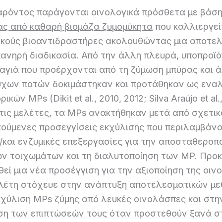
παρόντος παράγονται οινολογικά πρόσθετα με βάση
ας από καθαρή βιομάζα ζυμομύκητα
που καλλιεργεί
ικούς βιοαντιδραστήρες ακολουθώντας μια αποτελ
ανηρή διαδικασία. Από την άλλη πλευρά, υποπροϊό
μαγιά που προέρχονται από τη ζύμωση μπύρας και 
χων ποτών δοκιμάστηκαν και προτάθηκαν ως εναλ
ικών MPs (Dikit et al., 2010, 2012; Silva Araújo et al.,
τις μελέτες, τα MPs ανακτήθηκαν μετά από σχετι
ακούμενες προσεγγίσεις εκχύλισης που περιλαμβάν
/και ενζυμικές επεξεργασίες για την αποσταθεροπ
ών τοιχωμάτων και τη διαλυτοποίηση των MP. Προκ
εί μια νέα προσέγγιση για την αξιοποίηση της οιν
ελέτη στόχευε στην ανάπτυξη αποτελεσματικών μ
κχύλιση MPs ζύμης από λευκές οινολάσπες και στη
ση των επιπτώσεών τους όταν προστεθούν ξανά στ