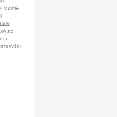
ών
9· Moine-
ό
σουν
λογίες
νου
 στεγνές-