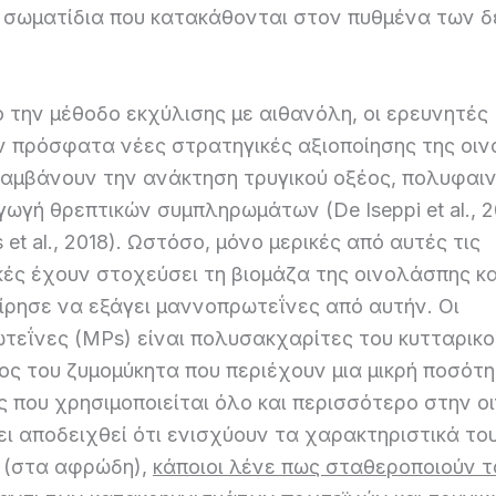
 σωματίδια που κατακάθονται στον πυθμένα των 
 την μέθοδο εκχύλισης με αιθανόλη, οι ερευνητές
ν πρόσφατα νέες στρατηγικές αξιοποίησης της οι
λαμβάνουν την ανάκτηση τρυγικού οξέος, πολυφαι
ωγή θρεπτικών συμπληρωμάτων (De Iseppi et al., 2
s et al., 2018). Ωστόσο, μόνο μερικές από αυτές τις
ές έχουν στοχεύσει τη βιομάζα της οινολάσπης κα
ίρησε να εξάγει μαννοπρωτεΐνες από αυτήν. Οι
τεΐνες (MPs) είναι πολυσακχαρίτες του κυτταρικο
ος του ζυμομύκητα που περιέχουν μια μικρή ποσότ
 που χρησιμοποιείται όλο και περισσότερο στην ο
ι αποδειχθεί ότι ενισχύουν τα χαρακτηριστικά το
υ (στα αφρώδη),
κάποιοι λένε πως σταθεροποιούν τ