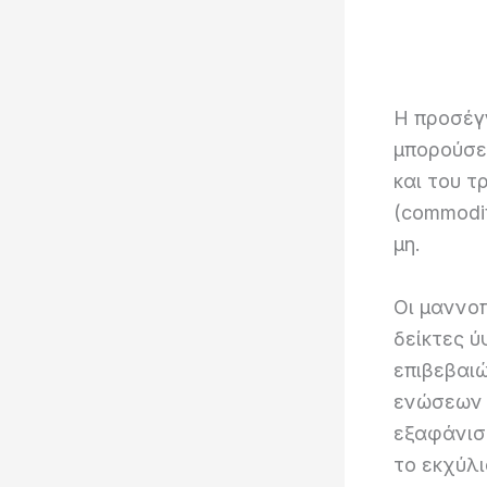
Η προσέγ
μπορούσε
και του τ
(commodit
μη.
Οι μαννοπ
δείκτες 
επιβεβαι
ενώσεων 
εξαφάνισ
το εκχύλι