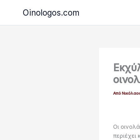
Μετάβαση
Oinologos.com
στο
περιεχόμενο
Εκχύ
οινολ
Από
Νικόλαο
Οι οινολά
περιέχει